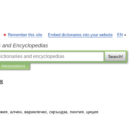
Remember this site
Embed dictionaries into your website
EN
s and Encyclopedias
Search!
Interpretations
к
джия
,
алчен
,
вариклечко
,
скръндза
,
пинтия
,
циция