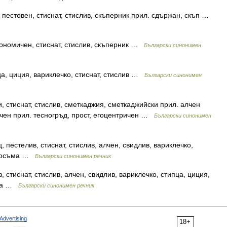
пестовен, стиснат, стислив, скъперник прил. сдържан, скъп …
кономичен, стиснат, стислив, скъперник …
Български синонимен
а, циция, вариклечко, стиснат, стислив …
Български синонимен
, стиснат, стислив, сметкаджия, сметкаджийски прил. алчен
ичен прил. тесногръд, прост, егоцентричен …
Български синонимен
пестелив, стиснат, стислив, алчен, свидлив, вариклечко,
и косъма …
Български синонимен речник
стиснат, стислив, алчен, свидлив, вариклечко, стипца, циция,
ъма …
Български синонимен речник
Advertising
18+