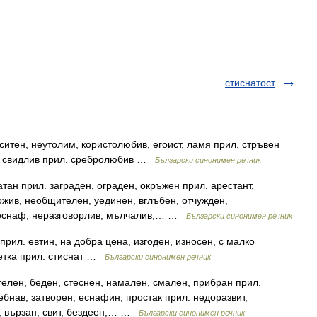
стиснатост
ситен, неутолим, користолюбив, егоист, ламя прил. стръвен
т, свидлив прил. сребролюбив …
Български синонимен речник
тан прил. заграден, ограден, окръжен прил. арестант,
ожив, необщителен, уединен, вглъбен, отчужден,
 еснаф, неразговорлив, мълчалив,… …
Български синонимен речник
рил. евтин, на добра цена, изгоден, износен, с малко
метка прил. стиснат …
Български синонимен речник
елен, беден, стеснен, намален, смален, прибран прил.
ебнав, затворен, еснафин, простак прил. недоразвит,
а, вързан, свит, бездеен,… …
Български синонимен речник