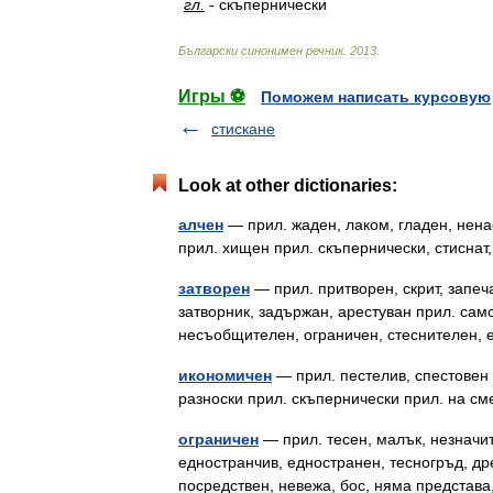
гл
.
-
скъпернически
Български
синонимен
речник
.
2013
.
Игры ⚽
Поможем написать курсовую
стискане
Look at other dictionaries:
алчен
— прил. жаден, лаком, гладен, нена
прил. хищен прил. скъпернически, стисна
затворен
— прил. притворен, скрит, запеча
затворник, задържан, арестуван прил. сам
несъобщителен, ограничен, стеснителен,
икономичен
— прил. пестелив, спестовен п
разноски прил. скъпернически прил. на с
ограничен
— прил. тесен, малък, незначит
едностранчив, едностранен, тесногръд, др
посредствен, невежа, бос, няма представ