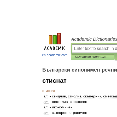
Academic Dictionarie
en-academic.com
Български синонимен речник
Български синонимен речни
стиснат
стиснат
гл
.
-
свидлив
,
стислив
,
скъперник
,
сметка
гл
.
-
пестелив
,
спестовен
гл
.
-
икономичен
гл
.
-
затворен
,
ограничен