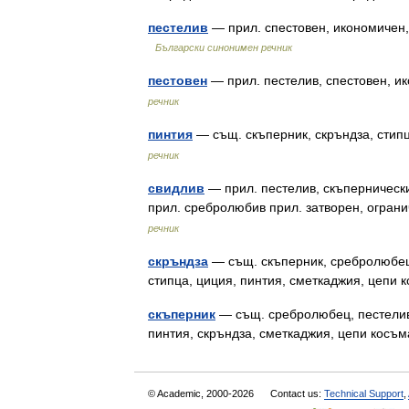
пестелив
— прил. спестовен, икономичен, 
Български синонимен речник
пестовен
— прил. пестелив, спестовен, и
речник
пинтия
— същ. скъперник, скръндза, стипц
речник
свидлив
— прил. пестелив, скъпернически
прил. сребролюбив прил. затворен, огран
речник
скръндза
— същ. скъперник, сребролюбец, 
стипца, циция, пинтия, сметкаджия, цеп
скъперник
— същ. сребролюбец, пестелив, 
пинтия, скръндза, сметкаджия, цепи кос
© Academic, 2000-2026
Contact us:
Technical Support
,